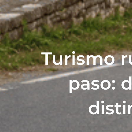
Turismo ru
paso: 
disti