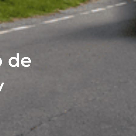
o de
y