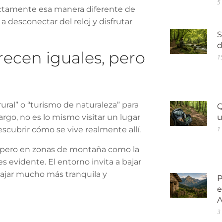
5
ectamente esa manera diferente de
n a desconectar del reloj y disfrutar
S
d
recen iguales, pero
1
ral” o “turismo de naturaleza” para
Q
rgo, no es lo mismo visitar un lugar
u
scubrir cómo se vive realmente allí.
1
, pero en zonas de montaña como la
 es evidente. El entorno invita a bajar
viajar mucho más tranquila y
P
e
A
3