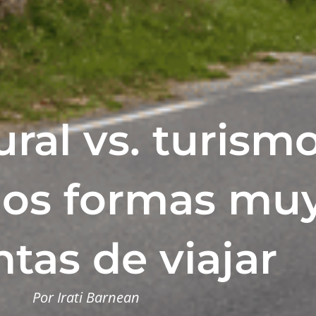
ral vs. turism
dos formas mu
ntas de viajar
Por Irati Barnean