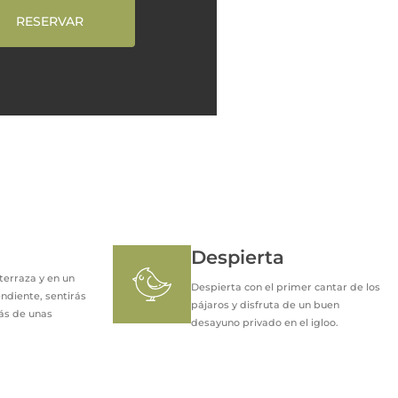
RESERVAR
Despierta
erraza y en un
Despierta con el primer cantar de los
ndiente, sentirás
pájaros y disfruta de un buen
rás de unas
desayuno privado en el igloo.