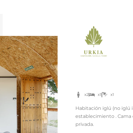
x2
x1
x1
Habitación iglú (no iglú
establecimiento . Cama 
privada.