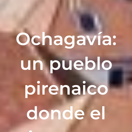
Ochagavía:
un pueblo
pirenaico
donde el