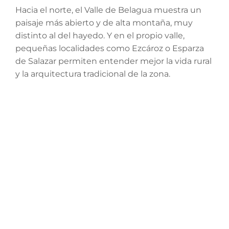
Hacia el norte, el Valle de Belagua muestra un
paisaje más abierto y de alta montaña, muy
distinto al del hayedo. Y en el propio valle,
pequeñas localidades como Ezcároz o Esparza
de Salazar permiten entender mejor la vida rural
y la arquitectura tradicional de la zona.
Son visitas que encajan bien en una escapada
tranquila, sin necesidad de grandes
desplazamientos ni de convertir el viaje en una
lista de imprescindibles.
(*) Fuente de la imagen: Turismodenavarra.com
Comparte Esta Entrada