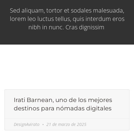
Sed aliquam, tortor et sodales malesuada,
lorem leo luctus tellus, quis interdum eros
nibh in nunc. Cras dignissim
Irati Barnean, uno de los mejores
destinos para nómadas digitales
DesignAvirato
21 de marzo de 2025